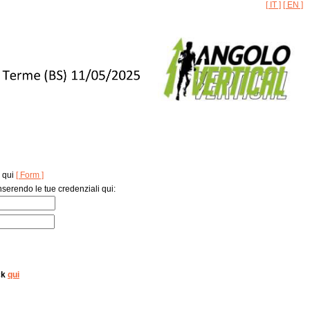
[ IT ]
[ EN ]
 qui
[ Form ]
inserendo le tue credenziali qui:
ck
qui