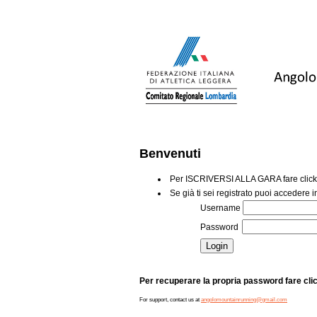
Benvenuti
Per ISCRIVERSI ALLA GARA fare click
Se già ti sei registrato puoi accedere 
Username
Password
Per recuperare la propria password fare cli
For support, contact us at
angolomountainrunning@gmail.com